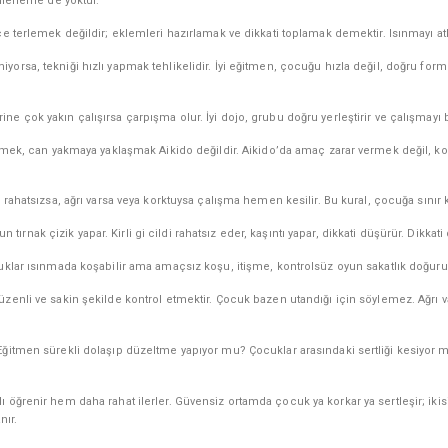
ilerleme de yoktur.
 terlemek değildir; eklemleri hazırlamak ve dikkati toplamak demektir. Isınmayı atl
sa, tekniği hızlı yapmak tehlikelidir. İyi eğitmen, çocuğu hızla değil, doğru forml
 çok yakın çalışırsa çarpışma olur. İyi dojo, grubu doğru yerleştirir ve çalışmayı böle
itmek, can yakmaya yaklaşmak Aikido değildir. Aikido’da amaç zarar vermek değil, ko
rahatsızsa, ağrı varsa veya korktuysa çalışma hemen kesilir. Bu kural, çocuğa sınır k
 tırnak çizik yapar. Kirli gi cildi rahatsız eder, kaşıntı yapar, dikkati düşürür. Dikkati
klar ısınmada koşabilir ama amaçsız koşu, itişme, kontrolsüz oyun sakatlık doğurur. 
zenli ve sakin şekilde kontrol etmektir. Çocuk bazen utandığı için söylemez. Ağrı 
ğitmen sürekli dolaşıp düzeltme yapıyor mu? Çocuklar arasındaki sertliği kesiyor
 öğrenir hem daha rahat ilerler. Güvensiz ortamda çocuk ya korkar ya sertleşir; iki
nır.