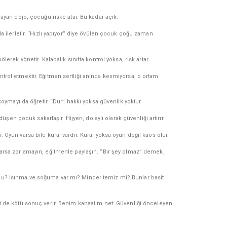
ayan dojo, çocuğu riske atar. Bu kadar açık.
a ilerletir. “Hızlı yapıyor” diye övülen çocuk çoğu zaman
rek yönetir. Kalabalık sınıfta kontrol yoksa, risk artar.
ntrol etmektir. Eğitmen sertliği anında kesmiyorsa, o ortam
oymayı da öğretir. “Dur” hakkı yoksa güvenlik yoktur.
 düşen çocuk sakarlaşır. Hijyen, dolaylı olarak güvenliği artırır.
Oyun varsa bile kural vardır. Kural yoksa oyun değil kaos olur.
varsa zorlamayın, eğitmenle paylaşın. “Bir şey olmaz” demek,
 mu? Isınma ve soğuma var mı? Minder temiz mi? Bunlar basit
si de kötü sonuç verir. Benim kanaatim net: Güvenliği önceleyen