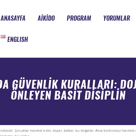
ANASAYFA
AIKIDO
PROGRAM
YORUMLAR
ENGLISH
DA GÜVENLIK KURALLARI: DOJ
ÖNLEYEN BASIT DISIPLIN
endisidir. Çocuklar hareket eder, düşer, kalkar; bu doğaldır. Ama kontrolsüz hareket 