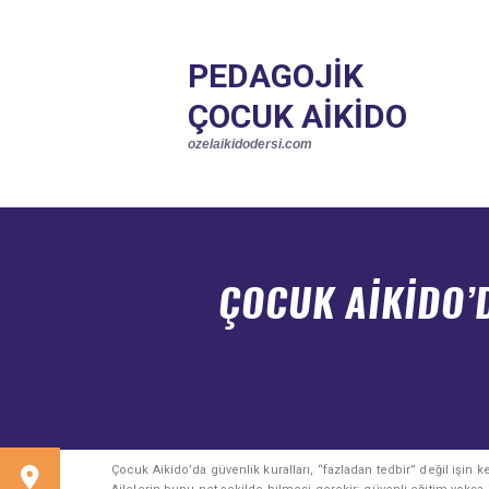
ANASAYFA
AIKIDO
PEDAGOJIK ÇOCUK AIKIDO
PEDAGOJIK
PROGRAM
ozelaikidodersi.com
ÇOCUK AIKIDO
YORUMLAR
ozelaikidodersi.com
GALERI
İLETIŞIM
ENGLISH
ÇOCUK AIKIDO’
Çocuk Aikido’da güvenlik kuralları, “fazladan tedbir” değil işin k