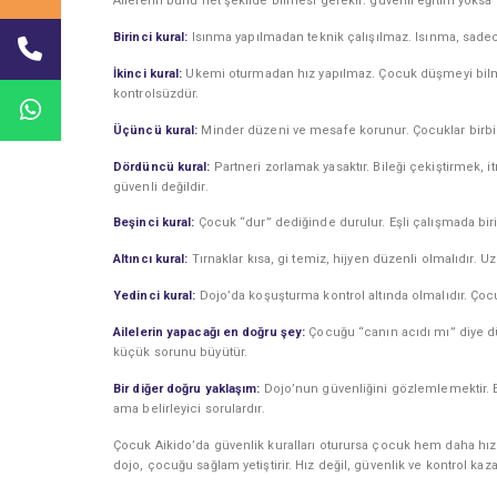
Ailelerin bunu net şekilde bilmesi gerekir: güvenli eğitim yoksa 
Birinci kural:
Isınma yapılmadan teknik çalışılmaz. Isınma, sadece
İkinci kural:
Ukemi oturmadan hız yapılmaz. Çocuk düşmeyi bilmiyor
kontrolsüzdür.
Üçüncü kural:
Minder düzeni ve mesafe korunur. Çocuklar birbirine
Dördüncü kural:
Partneri zorlamak yasaktır. Bileği çekiştirmek, 
güvenli değildir.
Beşinci kural:
Çocuk “dur” dediğinde durulur. Eşli çalışmada biri 
Altıncı kural:
Tırnaklar kısa, gi temiz, hijyen düzenli olmalıdır. Uzun
Yedinci kural:
Dojo’da koşuşturma kontrol altında olmalıdır. Çocu
Ailelerin yapacağı en doğru şey:
Çocuğu “canın acıdı mı” diye dü
küçük sorunu büyütür.
Bir diğer doğru yaklaşım:
Dojo’nun güvenliğini gözlemlemektir. E
ama belirleyici sorulardır.
Çocuk Aikido’da güvenlik kuralları oturursa çocuk hem daha hızlı
dojo, çocuğu sağlam yetiştirir. Hız değil, güvenlik ve kontrol kaza