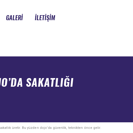
GALERI
İLETIŞIM
O’DA SAKATLIĞI
sakatlık üretir. Bu yüzden dojo’da güvenlik, teknikten önce gelir.