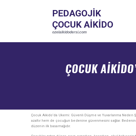
ANASAYFA
PEDAGOJIK
AIKIDO
PEDAGOJIK ÇOCUK AIKIDO
ÇOCUK AIKIDO
PROGRAM
ozelaikidodersi.com
YORUMLAR
ozelaikidodersi.com
GALERI
İLETIŞIM
ENGLISH
ÇOCUK AIKIDO
Çocuk Aikido’da Ukemi: Güvenli Düşme ve Yuvarlanma Neden Şar
azaltır hem de çocuğun bedenine güvenmesini sağlar. Bedenine g
düzenin ilk basamağıdır.