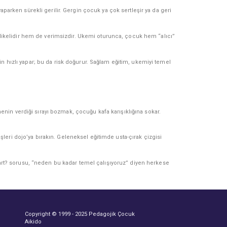
ken sürekli gerilir. Gergin çocuk ya çok sertleşir ya da geri
hlikelidir hem de verimsizdir. Ukemi oturunca, çocuk hem “alıcı”
 hızlı yapar; bu da risk doğurur. Sağlam eğitim, ukemiyi temel
menin verdiği sırayı bozmak, çocuğu kafa karışıklığına sokar.
eri dojo’ya bırakın. Geleneksel eğitimde usta-çırak çizgisi
t? sorusu, “neden bu kadar temel çalışıyoruz” diyen herkese
Copyright © 1999 - 2025 Pedagojik Çocuk
Aikido