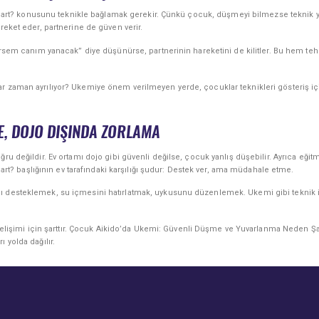
? konusunu teknikle bağlamak gerekir. Çünkü çocuk, düşmeyi bilmezse teknik yapar
reket eder, partnerine de güven verir.
şersem canım yanacak” diye düşünürse, partnerinin hareketini de kilitler. Bu hem te
r zaman ayrılıyor? Ukemiye önem verilmeyen yerde, çocuklar teknikleri gösteriş için
ME, DOJO DIŞINDA ZORLAMA
ru değildir. Ev ortamı dojo gibi güvenli değilse, çocuk yanlış düşebilir. Ayrıca eğit
 başlığının ev tarafındaki karşılığı şudur: Destek ver, ama müdahale etme.
 desteklemek, su içmesini hatırlatmak, uykusunu düzenlemek. Ukemi gibi teknik işl
şimi için şarttır. Çocuk Aikido’da Ukemi: Güvenli Düşme ve Yuvarlanma Neden Şar
 yolda dağılır.