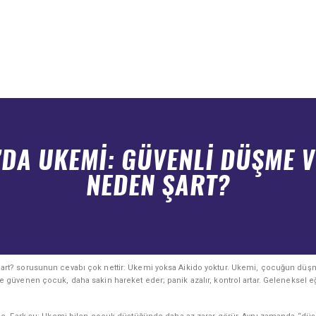
’DA UKEMI: GÜVENLI DÜŞME 
NEDEN ŞART?
t? sorusunun cevabı çok nettir: Ukemi yoksa Aikido yoktur. Ukemi, çocuğun düşme
üvenen çocuk, daha sakin hareket eder; panik azalır, kontrol artar. Geleneksel eği