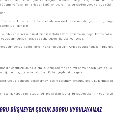
e. Fark şu: Ukemi bilen çocuk düştüğünde daha az zarar görür. Aynı zamanda “düşe
i Düşme ve Yuvarlanma Neden Şart? konusu tam da bu yüzden çocuk aikido eğitimind
ırır
ır. Düşmekten korkan çocuk, hareket ederken kasılır. Kasılınca denge bozulur, deng
ontrollü bırakmaktır.
 Bu, bilek ve dirsek için riskli bir alışkanlıktır. Ukemi çalışmaları, doğru temas nokt
çocukların günlük hayatta da daha güvenli hareket etmesidir.
çocuğun denge, koordinasyon ve ritmini geliştirir. Ayrıca çocuğa “düşsem bile dev
lamaktır. Çocuk Aikido’da Ukemi: Güvenli Düşme ve Yuvarlanma Neden Şart? sorusun
 Çocuğun omuz, boyun ve bel güvenliği her şeyden önce gelir.
lanır. Çocuk, çenesini göğse almayı, başını korumayı, omzunu doğru kullanmayı öğ
 yanlış yapar. Yanlış tekrar edilirse alışkanlık olur. Bu yüzden ukemi, kısa ama sık t
 DOĞRU DÜŞMEYEN ÇOCUK DOĞRU UYGULAYAMAZ