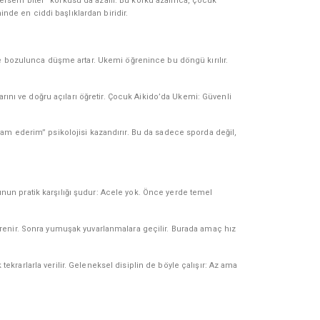
rsem biter” korkusu da azalır. Bu korku azalınca, çocuk
e en ciddi başlıklardan biridir.
e bozulunca düşme artar. Ukemi öğrenince bu döngü kırılır.
alarını ve doğru açıları öğretir. Çocuk Aikido’da Ukemi: Güvenli
am ederim” psikolojisi kazandırır. Bu da sadece sporda değil,
un pratik karşılığı şudur: Acele yok. Önce yerde temel
renir. Sonra yumuşak yuvarlanmalara geçilir. Burada amaç hız
ekrarlarla verilir. Geleneksel disiplin de böyle çalışır: Az ama