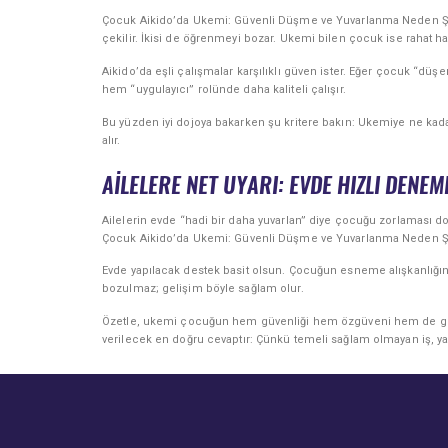
Çocuk Aikido’da Ukemi: Güvenli Düşme ve Yuvarlanma Neden Şart
çekilir. İkisi de öğrenmeyi bozar. Ukemi bilen çocuk ise rahat ha
Aikido’da eşli çalışmalar karşılıklı güven ister. Eğer çocuk “dü
hem “uygulayıcı” rolünde daha kaliteli çalışır.
Bu yüzden iyi dojoya bakarken şu kritere bakın: Ukemiye ne kada
alır.
AILELERE NET UYARI: EVDE HIZLI DENE
Ailelerin evde “hadi bir daha yuvarlan” diye çocuğu zorlaması doğ
Çocuk Aikido’da Ukemi: Güvenli Düşme ve Yuvarlanma Neden Şart?
Evde yapılacak destek basit olsun. Çocuğun esneme alışkanlığını
bozulmaz; gelişim böyle sağlam olur.
Özetle, ukemi çocuğun hem güvenliği hem özgüveni hem de geli
verilecek en doğru cevaptır: Çünkü temeli sağlam olmayan iş, yarı