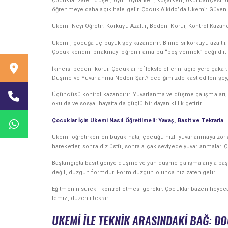
Çocuklar zaten düşer; oyun oynarken, koşarken, okul bahçesind
öğrenmeye daha açık hale gelir. Çocuk Aikido’da Ukemi: Güvenl
Ukemi Neyi Öğretir: Korkuyu Azaltır, Bedeni Korur, Kontrol Kazand
Ukemi, çocuğa üç büyük şey kazandırır. Birincisi korkuyu azalt
Çocuk kendini bırakmayı öğrenir ama bu “boş vermek” değildir; k
İkincisi bedeni korur. Çocuklar refleksle ellerini açıp yere çakar.
Düşme ve Yuvarlanma Neden Şart? dediğimizde kast edilen şey, 
Üçüncüsü kontrol kazandırır. Yuvarlanma ve düşme çalışmaları, 
okulda ve sosyal hayatta da güçlü bir dayanıklılık getirir.
Çocuklar İçin Ukemi Nasıl Öğretilmeli: Yavaş, Basit ve Tekrarla
Ukemi öğretirken en büyük hata, çocuğu hızlı yuvarlanmaya zor
hareketler, sonra diz üstü, sonra alçak seviyede yuvarlanmalar.
Başlangıçta basit geriye düşme ve yan düşme çalışmalarıyla baş
değil, düzgün formdur. Form düzgün olunca hız zaten gelir.
Eğitmenin sürekli kontrol etmesi gerekir. Çocuklar bazen heyecanla
temiz, düzenli tekrar.
UKEMI ILE TEKNIK ARASINDAKI BAĞ: