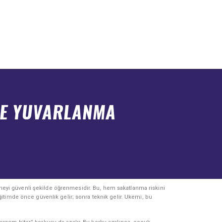
VE YUVARLANMA
yi güvenli şekilde öğrenmesidir. Bu, hem sakatlanma riskini
timde önce güvenlik gelir; sonra teknik gelir. Ukemi, bu